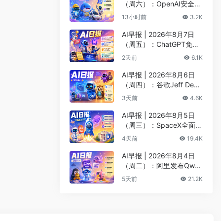
（周六）：OpenAI安全评
估暂停Astra开发、DeepS
13小时前
3.2K
eek以5000亿估值重启融
资
AI早报 | 2026年8月7日
（周五）：ChatGPT免费
版升级GPT-5.6 Luna无限
2天前
6.1K
对话、DeepMind掌门哈
萨比斯卸任CEO
AI早报 | 2026年8月6日
（周四）：谷歌Jeff Dean
创办AI科学公司、Meta发
3天前
4.6K
布编程代理Muse Code
AI早报 | 2026年8月5日
（周三）：SpaceX全面押
注英伟达布局太空AI、四
4天前
19.4K
大AI巨头赴白宫商谈安全
AI早报 | 2026年8月4日
（周二）：阿里发布Qwen
3.8-Max旗舰模型、MiniM
5天前
21.2K
ax H3开源登顶AI视频榜