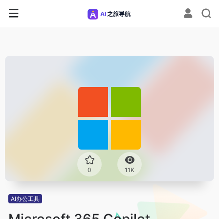
0
11K
AI办公工具
Microsoft 365 Copilot