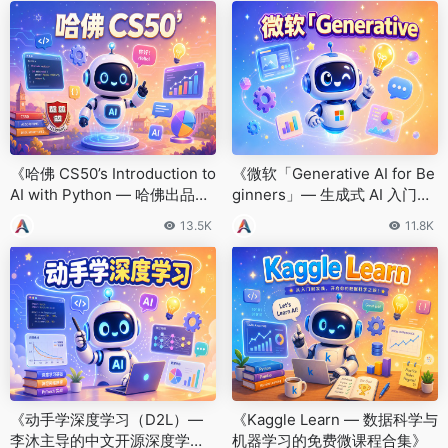
《哈佛 CS50’s Introduction to
《微软「Generative AI for Be
AI with Python — 哈佛出品的
ginners」— 生成式 AI 入门的
免费 AI 入门课》
官方开源课程》
13.5K
11.8K
《动手学深度学习（D2L）—
《Kaggle Learn — 数据科学与
李沐主导的中文开源深度学习
机器学习的免费微课程合集》