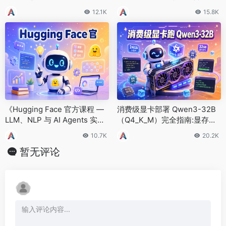
教材》
12.1K
15.8K
《Hugging Face 官方课程 —
消费级显卡部署 Qwen3-32B
LLM、NLP 与 AI Agents 实战
（Q4_K_M）完全指南:显存测
教程》
算、工具选择与国产卡适配
10.7K
20.2K
暂无评论