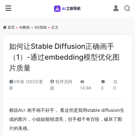
首页
•
AI教程
•
SD指南
•
正文
如何让Stable Diffusion正确画手
（1）-通过embedding模型优化图
片质量
3年前 (2023)更
程序员阿
新
超
14.8K
0
0
都说
AI
画手画不好手， 看这些是我用stable diffusion生
成的图片，小姐姐都很漂亮，但手都千奇百怪，破坏了图
片的美感。