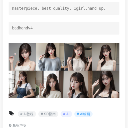
masterpiece, best quality, 1girl,hand up,
badhandv4
# AI教程
# SD指南
# AI
# AI绘画
©
版权声明