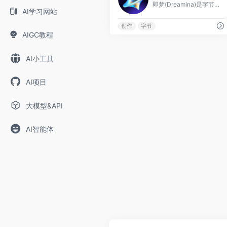
即梦(Dreamina)是字节跳动旗下、由剪映团队打造的 AI 创作平台,提供文生图、图生图、AI 视频、智能画布、对口型与运镜等丰富功能,在国产 AI 创作工
AI学习网站
创作
字节
AIGC教程
AI小工具
AI项目
大模型&API
AI智能体