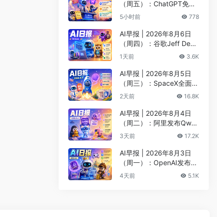
（周五）：ChatGPT免费
版升级GPT-5.6 Luna无限
5小时前
778
对话、DeepMind掌门哈
萨比斯卸任CEO
AI早报 | 2026年8月6日
（周四）：谷歌Jeff Dean
创办AI科学公司、Meta发
1天前
3.6K
布编程代理Muse Code
AI早报 | 2026年8月5日
（周三）：SpaceX全面押
注英伟达布局太空AI、四
2天前
16.8K
大AI巨头赴白宫商谈安全
AI早报 | 2026年8月4日
（周二）：阿里发布Qwen
3.8-Max旗舰模型、MiniM
3天前
17.2K
ax H3开源登顶AI视频榜
AI早报 | 2026年8月3日
（周一）：OpenAI发布Pr
esence、DNA证据被曝可
4天前
5.1K
AI篡改、Claude Opus 5
一句话生成3D游戏