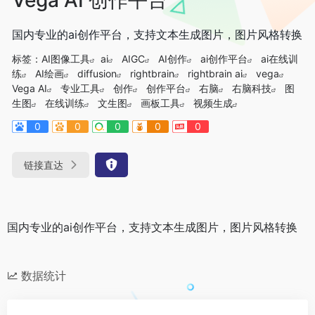
国内专业的ai创作平台，支持文本生成图片，图片风格转换
标签：
AI图像工具
ai
AIGC
AI创作
ai创作平台
ai在线训
练
AI绘画
diffusion
rightbrain
rightbrain ai
vega
Vega AI
专业工具
创作
创作平台
右脑
右脑科技
图
生图
在线训练
文生图
画板工具
视频生成
0
0
0
0
0
链接直达
国内专业的ai创作平台，支持文本生成图片，图片风格转换
数据统计