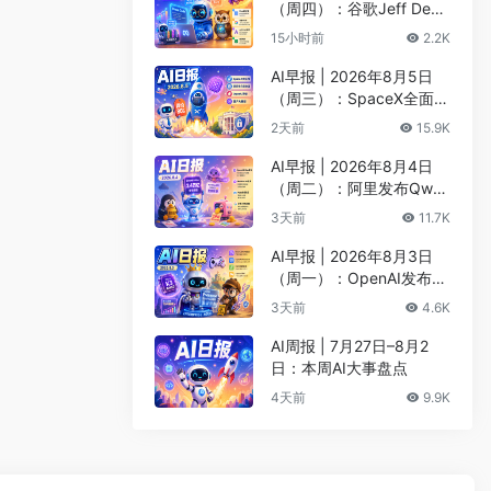
（周四）：谷歌Jeff Dean
创办AI科学公司、Meta发
15小时前
2.2K
布编程代理Muse Code
AI早报 | 2026年8月5日
（周三）：SpaceX全面押
注英伟达布局太空AI、四
2天前
15.9K
大AI巨头赴白宫商谈安全
AI早报 | 2026年8月4日
（周二）：阿里发布Qwen
3.8-Max旗舰模型、MiniM
3天前
11.7K
ax H3开源登顶AI视频榜
AI早报 | 2026年8月3日
（周一）：OpenAI发布Pr
esence、DNA证据被曝可
3天前
4.6K
AI篡改、Claude Opus 5
一句话生成3D游戏
AI周报 | 7月27日–8月2
日：本周AI大事盘点
4天前
9.9K