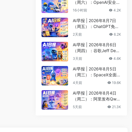
（周六）：OpenAI安全评
估暂停Astra开发、DeepS
16小时前
4.2K
eek以5000亿估值重启融
资
AI早报 | 2026年8月7日
（周五）：ChatGPT免费
版升级GPT-5.6 Luna无限
2天前
6.2K
对话、DeepMind掌门哈
萨比斯卸任CEO
AI早报 | 2026年8月6日
（周四）：谷歌Jeff Dean
创办AI科学公司、Meta发
3天前
4.6K
布编程代理Muse Code
AI早报 | 2026年8月5日
（周三）：SpaceX全面押
注英伟达布局太空AI、四
4天前
19.6K
大AI巨头赴白宫商谈安全
AI早报 | 2026年8月4日
（周二）：阿里发布Qwen
3.8-Max旗舰模型、MiniM
5天前
21.3K
ax H3开源登顶AI视频榜