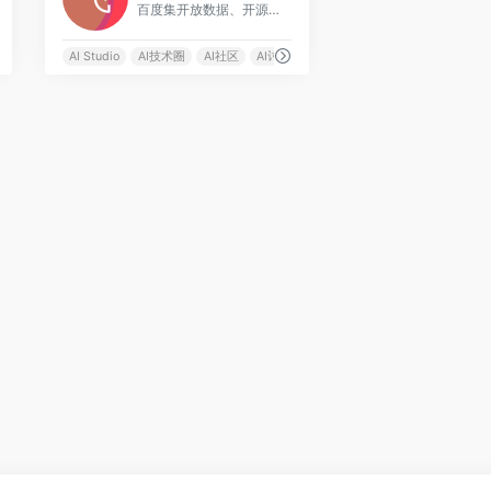
百度集开放数据、开源算法、免费算力三位一体，为开发者提供高效学习和开发环境、高价值高奖金竞赛项目，支撑高校老师轻松实现AI教学，并助力开发者学习交流，加速落地AI业务场景
区
AI Studio
AI技术圈
AI社区
AI讨论区