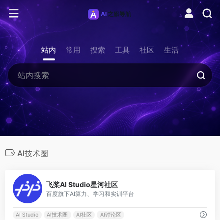
站内
常用
搜索
工具
社区
生活
AI技术圈
1
飞桨AI Studio星河社区
百度旗下AI算力、学习和实训平台
AI Studio
AI技术圈
AI社区
AI讨论区