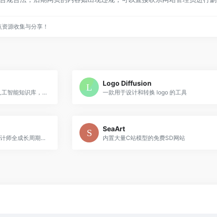
点资源收集与分享！
Logo Diffusion
"通往 AGI 之路" 是一个全面的人工智能知识库，旨在为用户提供从基础入门到前沿应用的全方位学习资源。我们致力于帮助用户了解人工智能的最新动态、技术应用和未来趋势，同时激发他们利用 AI 实现个人和职业发展的潜力。
一款用于设计和转换 logo 的工具
SeaArt
堆友是Alibaba Design打造的设计师全成长周期服务平台，围绕品质、效率、技能、成就、收入五大用户价值布局平台能力，全力服务设计师，旨在成为设计师的好朋友。堆友历经大厂设计师团队多轮打磨雕刻，集海量高品质3D素材、实时在线渲染、多元场景功能应用、轻便好学易上手等多重优势于一身的设计神器，更自带免费可商用属性，为专业设计师、运营工友、学生小白、社交达人提供了一个零成本的在线设计站点和资源库。
内置大量C站模型的免费SD网站