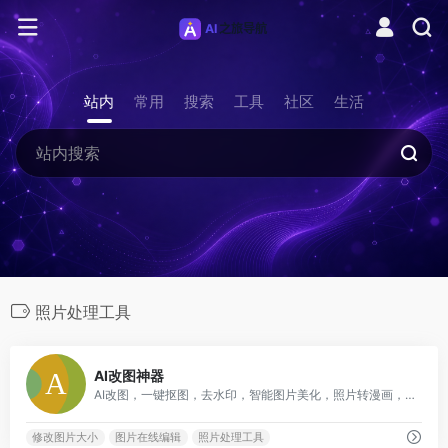
站内
常用
搜索
工具
社区
生活
照片处理工具
0
AI改图神器
AI改图，一键抠图，去水印，智能图片美化，照片转漫画，照片变活转视频，图片无损放大，一键背景虚化，位图智能转矢量图
修改图片大小
图片在线编辑
照片处理工具