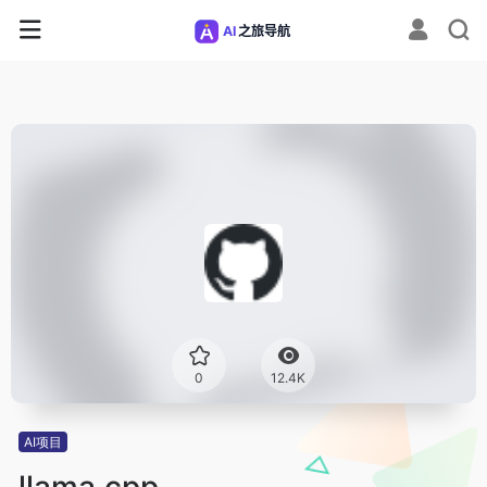
0
12.4K
AI项目
llama.cpp