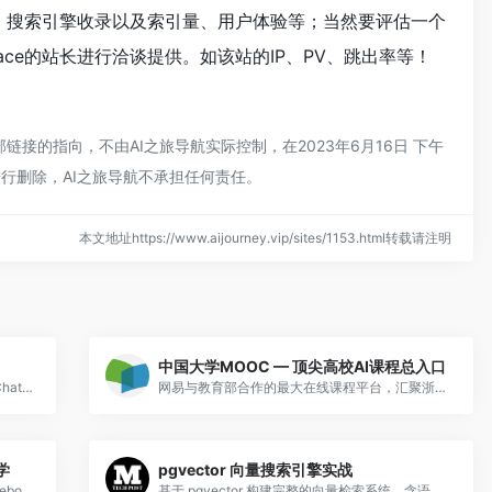
速度、搜索引擎收录以及索引量、用户体验等；当然要评估一个
ace的站长进行洽谈提供。如该站的IP、PV、跳出率等！
部链接的指向，不由AI之旅导航实际控制，在2023年6月16日 下午
行删除，AI之旅导航不承担任何责任。
本文地址https://www.aijourney.vip/sites/1153.html转载请注明
中国大学MOOC — 顶尖高校AI课程总入口
免费的 Prompt Engineering 教程,现已包含 ChatGPT 和 Midjourney 教程
网易与教育部合作的最大在线课程平台，汇聚浙大、清华、北大等高校AI课程：浙大机器学习、北大TensorFlow实践等，可获官方证书。
学
pgvector 向量搜索引擎实战
国内领先的数据科学和AI社区，提供在线Notebook编程、数据集、AI竞赛和系统课程，支持Python/R/SQL。
基于 pgvector 构建完整的向量检索系统，含语义搜索、混合搜索、稀疏搜索和量化搜索。