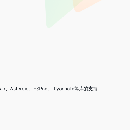
r、Asteroid、ESPnet、Pyannote等库的支持。