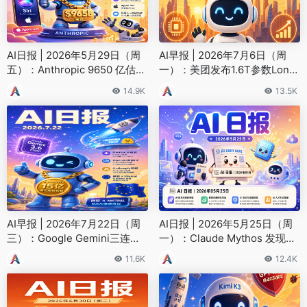
AI日报 | 2026年5月29日（周
AI早报 | 2026年7月6日（周
五）：Anthropic 9650 亿估值
一）：美团发布1.6T参数Long
融资、Opus 4.8 发布
Cat-2.0、华为韬定律论文更新
14.9K
13.5K
AI早报 | 2026年7月22日（周
AI日报 | 2026年5月25日（周
三）：Google Gemini三连
一）：Claude Mythos 发现上
发、OpenAI模型攻破Hugging
万高危漏洞、Gemini 3.5 Flas
11.6K
12.4K
Face
h 发布