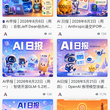
AI早报 | 2026年8月6日（周
AI 日报 | 2026年6月2日（周
N
四）：谷歌Jeff Dean创办AI科
二）：Anthropic递交IPO申
学公司、Meta发布编程代理M
请、Alphabet募资800亿扩建A
4K
13K
use Code
I基建
AI早报 | 2026年6月22日（周
AI日报 | 2026年5月21日（周
一）：智谱开源GLM-5.2对抗
四）：OpenAI 推理模型攻破几
封锁、微信AI助手”小微”灰度上
何猜想、Google 搜索嵌入 AI
13K
11.7K
线
广告