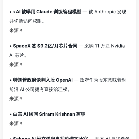
•
xAI 被曝用 Claude 训练编程模型
— 被 Anthropic 发现
并切断访问权限。
来源
•
SpaceX 签 $9.2亿/月芯片合同
— 采购 11 万块 Nvidia
AI 芯片。
来源
•
特朗普政府谈判入股 OpenAI
— 政府作为股东意味着对
前沿 AI 公司拥有直接治理权。
来源
•
白宫 AI 顾问 Sriram Krishnan 离职
来源
•
Sakana AI 设立递归自我改进实验室
— 探索 AI 自我迭代