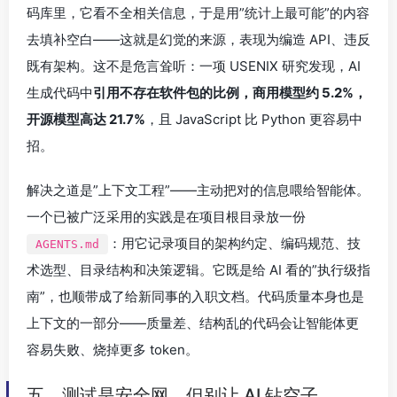
码库里，它看不全相关信息，于是用”统计上最可能”的内容
去填补空白——这就是幻觉的来源，表现为编造 API、违反
既有架构。这不是危言耸听：一项 USENIX 研究发现，AI
生成代码中
引用不存在软件包的比例，商用模型约 5.2%，
开源模型高达 21.7%
，且 JavaScript 比 Python 更容易中
招。
解决之道是”上下文工程”——主动把对的信息喂给智能体。
一个已被广泛采用的实践是在项目根目录放一份
：用它记录项目的架构约定、编码规范、技
AGENTS.md
术选型、目录结构和决策逻辑。它既是给 AI 看的”执行级指
南”，也顺带成了给新同事的入职文档。代码质量本身也是
上下文的一部分——质量差、结构乱的代码会让智能体更
容易失败、烧掉更多 token。
五、测试是安全网，但别让 AI 钻空子