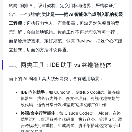
转向”编排 AI、设计架构、定义目标与边界、严格验证产
出”。一个贴切的类比是——
把 AI 智能体当成刚入职的初级
工程师
：它执行力惊人、产量很高，但缺乏对你项目的背
景理解，会自信地犯错。你的工作不再是埋头写每一行，
而是给清楚需求、定好规范、认真 Review。把这个心态建
立起来，后面的方法才说得通。
二、两类工具：IDE 助手 vs 终端智能体
当下的 AI 编程工具大致分两类，各有适用场景：
IDE 内的助手
：如
Cursor
、GitHub Copilot。嵌在编
辑器里，擅长行内补全、多文件理解、可视化地规划与
改代码，适合日常开发和需要”边看边改”的工作。
终端/命令行智能体
：如
Claude Code
、Aider。在终
端里运行，能理解整个代码库、执行命令、管理 Git，适
合跨模块批量重构、生成测试、脚手架搭建这类”放手让
它跑”的任务。