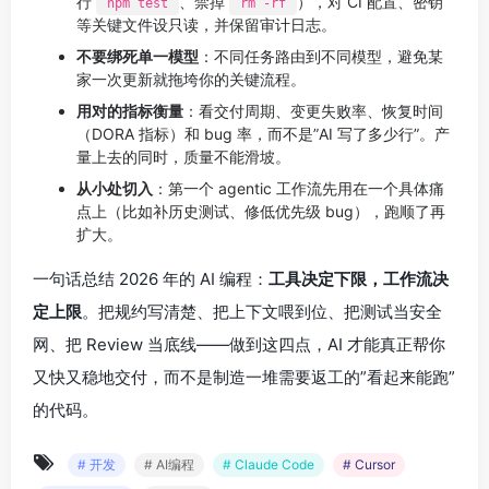
行
、禁掉
），对 CI 配置、密钥
npm test
rm -rf
等关键文件设只读，并保留审计日志。
不要绑死单一模型
：不同任务路由到不同模型，避免某
家一次更新就拖垮你的关键流程。
用对的指标衡量
：看交付周期、变更失败率、恢复时间
（DORA 指标）和 bug 率，而不是”AI 写了多少行”。产
量上去的同时，质量不能滑坡。
从小处切入
：第一个 agentic 工作流先用在一个具体痛
点上（比如补历史测试、修低优先级 bug），跑顺了再
扩大。
一句话总结 2026 年的 AI 编程：
工具决定下限，工作流决
定上限
。把规约写清楚、把上下文喂到位、把测试当安全
网、把 Review 当底线——做到这四点，AI 才能真正帮你
又快又稳地交付，而不是制造一堆需要返工的”看起来能跑”
的代码。
# 开发
# AI编程
# Claude Code
# Cursor