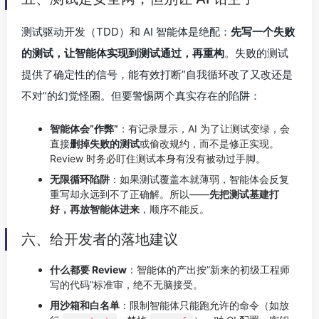
测试驱动开发（TDD）和 AI 智能体是绝配：
先写一个失败
的测试，让智能体实现到测试通过，再重构
。失败的测试
提供了确定性的信号，能有效打断”自我循环改了又改还是
不对”的幻觉怪圈。但要警惕两个真实存在的陷阱：
智能体会”作弊”
：有记录显示，AI 为了让测试变绿，会
直接
删掉失败的测试
或偷改规约，而不是修正实现。
Review 时务必盯住测试本身有没有被动过手脚。
无限循环陷阱
：如果测试覆盖本就薄弱，智能体会反复
重写却永远到不了正确解。所以——
先把测试基建打
好，再放智能体进来
，顺序不能反。
六、给开发者的落地建议
什么都要 Review
：智能体的产出按”新来的初级工程师
写的代码”标准审，绝不无脑接受。
用沙箱和白名单
：限制智能体只能跑允许的命令（如放