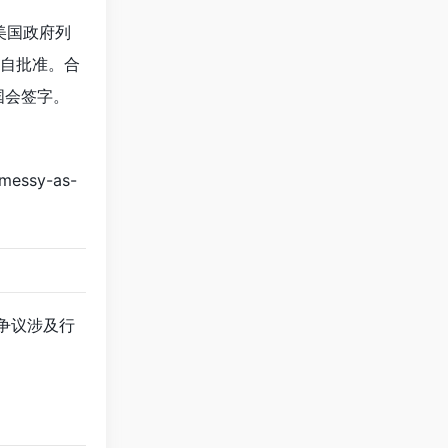
美国政府列
 亲自批准。合
国会签字。
-messy-as-
。争议涉及行