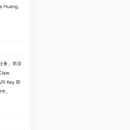
 Huang。
成任务」而非
law、
I Key 即
费中。