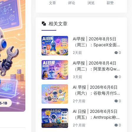
文章
评论
浏览
获赞
相关文章
AI早报 | 2026年8月5日
（周三）：SpaceX全面押
注英伟达布局太空AI、四
2天前
0
大AI巨头赴白宫商谈安全
AI早报 | 2026年8月4日
（周二）：阿里发布Qwen
3.8-Max旗舰模型、MiniM
3天前
0
ax H3开源登顶AI视频榜
AI 早报 | 2026年6月6日
（周六）：谷歌每月付Sp
aceX 9.2亿美元算力、BY
2个月前
0
D发布首款4nm智驾芯片
AI 日报 | 2026年6月5日
（周五）：Anthropic称Cl
aude编写超90%代码、阶
2个月前
0
跃Step 3.7 Flash登顶AA