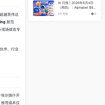
榜
AI 日报 | 2026年6月4日
（周四）：Alphabet $85
0亿融资支持Google AI、
能超越英伟达
2个月前
0
Gemma 4 12B发布
ing
新范
务现场锻造专
 伙伴。行业
 个埃尔德什开
题。推理成本仅