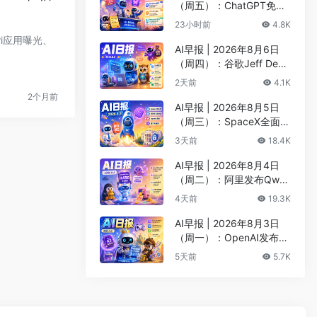
（周五）：ChatGPT免费
版升级GPT-5.6 Luna无限
23小时前
4.8K
对话、DeepMind掌门哈
iri应用曝光、
萨比斯卸任CEO
AI早报 | 2026年8月6日
（周四）：谷歌Jeff Dean
创办AI科学公司、Meta发
2天前
4.1K
布编程代理Muse Code
2个月前
AI早报 | 2026年8月5日
（周三）：SpaceX全面押
注英伟达布局太空AI、四
3天前
18.4K
大AI巨头赴白宫商谈安全
AI早报 | 2026年8月4日
（周二）：阿里发布Qwen
3.8-Max旗舰模型、MiniM
4天前
19.3K
ax H3开源登顶AI视频榜
AI早报 | 2026年8月3日
（周一）：OpenAI发布Pr
esence、DNA证据被曝可
5天前
5.7K
AI篡改、Claude Opus 5
一句话生成3D游戏