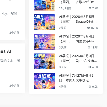
（周四）：谷歌Jeff Dean
创办AI科学公司、Meta发
14小时前
2.2K
布编程代理Muse Code
取 Key、配置
AI早报 | 2026年8月5日
（周三）：SpaceX全面押
注英伟达布局太空AI、四
2天前
15.9K
大AI巨头赴白宫商谈安全
2个月前
AI早报 | 2026年8月4日
（周二）：阿里发布Qwen
3.8-Max旗舰模型、MiniM
3天前
11.7K
ax H3开源登顶AI视频榜
es AI
AI早报 | 2026年8月3日
提供免费的文本、图
（周一）：OpenAI发布Pr
esence、DNA证据被曝可
3天前
4.6K
AI篡改、Claude Opus 5
一句话生成3D游戏
AI周报 | 7月27日–8月2
日：本周AI大事盘点
2个月前
4天前
9.9K