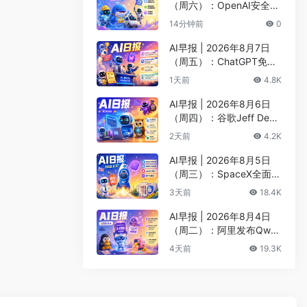
（周六）：OpenAI安全评
估暂停Astra开发、DeepS
14分钟前
0
eek以5000亿估值重启融
资
AI早报 | 2026年8月7日
（周五）：ChatGPT免费
版升级GPT-5.6 Luna无限
1天前
4.8K
对话、DeepMind掌门哈
萨比斯卸任CEO
AI早报 | 2026年8月6日
（周四）：谷歌Jeff Dean
创办AI科学公司、Meta发
2天前
4.2K
布编程代理Muse Code
AI早报 | 2026年8月5日
（周三）：SpaceX全面押
注英伟达布局太空AI、四
3天前
18.4K
大AI巨头赴白宫商谈安全
AI早报 | 2026年8月4日
（周二）：阿里发布Qwen
3.8-Max旗舰模型、MiniM
4天前
19.3K
ax H3开源登顶AI视频榜