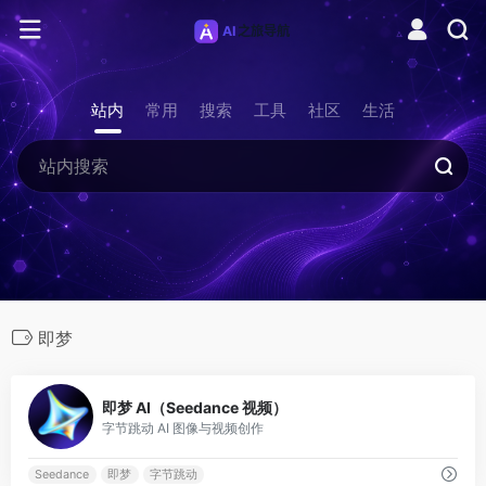
站内
常用
搜索
工具
社区
生活
即梦
0
即梦 AI（Seedance 视频）
字节跳动 AI 图像与视频创作
Seedance
即梦
字节跳动