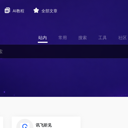
AI教程
全部文章
站内
常用
搜索
工具
社区
0
讯飞听见