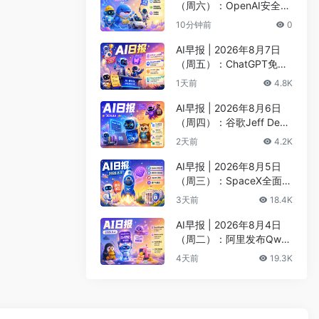
（周六）：OpenAI安全评
估暂停Astra开发、DeepS
10分钟前
0
eek以5000亿估值重启融
资
AI早报 | 2026年8月7日
（周五）：ChatGPT免费
版升级GPT-5.6 Luna无限
1天前
4.8K
对话、DeepMind掌门哈
萨比斯卸任CEO
AI早报 | 2026年8月6日
（周四）：谷歌Jeff Dean
创办AI科学公司、Meta发
2天前
4.2K
布编程代理Muse Code
AI早报 | 2026年8月5日
（周三）：SpaceX全面押
注英伟达布局太空AI、四
3天前
18.4K
大AI巨头赴白宫商谈安全
AI早报 | 2026年8月4日
（周二）：阿里发布Qwen
3.8-Max旗舰模型、MiniM
4天前
19.3K
ax H3开源登顶AI视频榜