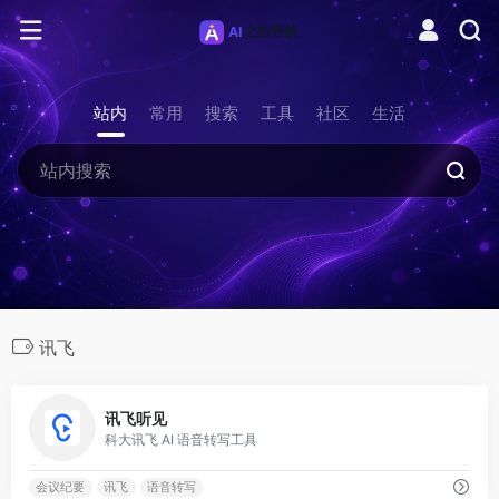
站内
常用
搜索
工具
社区
生活
讯飞
0
讯飞听见
科大讯飞 AI 语音转写工具
会议纪要
讯飞
语音转写