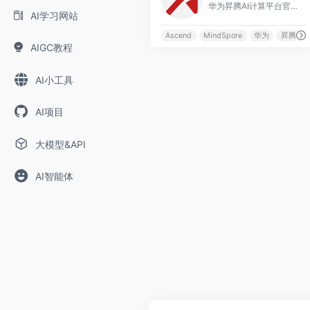
华为昇腾AI计算平台官方门户，提供CANN、MindSpore全栈AI技术文档、开发者指南和应用案例。
AI学习网站
Ascend
MindSpore
华为
昇腾
AIGC教程
AI小工具
AI项目
大模型&API
AI智能体