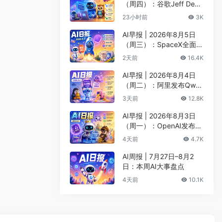
（周四）：谷歌Jeff Dean
创办AI科学公司、Meta发
23小时前
3K
布编程代理Muse Code
AI早报 | 2026年8月5日
（周三）：SpaceX全面押
注英伟达布局太空AI、四
2天前
16.4K
大AI巨头赴白宫商谈安全
AI早报 | 2026年8月4日
（周二）：阿里发布Qwen
3.8-Max旗舰模型、MiniM
3天前
12.8K
ax H3开源登顶AI视频榜
AI早报 | 2026年8月3日
（周一）：OpenAI发布Pr
esence、DNA证据被曝可
4天前
4.7K
AI篡改、Claude Opus 5
一句话生成3D游戏
AI周报 | 7月27日–8月2
日：本周AI大事盘点
4天前
10.1K