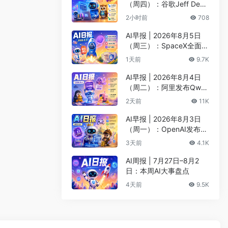
（周四）：谷歌Jeff Dean
创办AI科学公司、Meta发
2小时前
708
布编程代理Muse Code
AI早报 | 2026年8月5日
（周三）：SpaceX全面押
注英伟达布局太空AI、四
1天前
9.7K
大AI巨头赴白宫商谈安全
AI早报 | 2026年8月4日
（周二）：阿里发布Qwen
3.8-Max旗舰模型、MiniM
2天前
11K
ax H3开源登顶AI视频榜
AI早报 | 2026年8月3日
（周一）：OpenAI发布Pr
esence、DNA证据被曝可
3天前
4.1K
AI篡改、Claude Opus 5
一句话生成3D游戏
AI周报 | 7月27日–8月2
日：本周AI大事盘点
4天前
9.5K