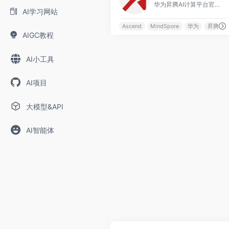
华为昇腾AI计算平台官方门户，提供CANN、MindSpore全栈AI技术文档、开发者指南和应用案例。
AI学习网站
Ascend
MindSpore
华为
昇腾
AIGC教程
AI小工具
AI项目
大模型&API
AI智能体