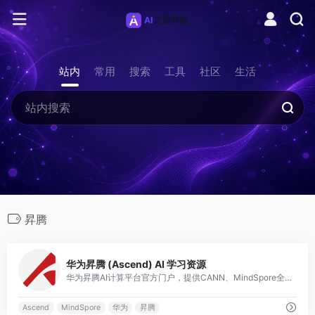
站内
常用
搜索
工具
社区
生活
昇腾
0
华为昇腾 (Ascend) AI 学习资源
华为昇腾AI计算平台官方门户，提供CANN、MindSpore全栈AI技术文档、开发者指南和应用案例。
Ascend
MindSpore
华为
昇腾