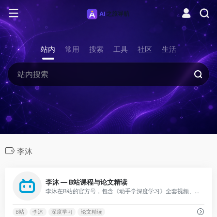
站内
常用
搜索
工具
社区
生活
李沐
0
李沐 — B站课程与论文精读
李沐在B站的官方号，包含《动手学深度学习》全套视频、论文精读系列（Transformer/BERT/GPT等），讲解清晰深入。
B站
李沐
深度学习
论文精读