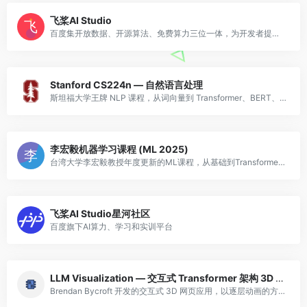
飞桨AI Studio
百度集开放数据、开源算法、免费算力三位一体，为开发者提供高效学习和开发环境、高价值高奖金竞赛项目，支撑高校老师轻松实现AI教学，并助力开发者学习交流，加速落地AI业务场景
Stanford CS224n — 自然语言处理
斯坦福大学王牌 NLP 课程，从词向量到 Transformer、BERT、GPT，涵盖 NLP 最前沿技术。视频和资料免费开放。
李宏毅机器学习课程 (ML 2025)
台湾大学李宏毅教授年度更新的ML课程，从基础到Transformer/生成式AI，讲解生动易懂，华人圈最受欢迎的ML课程之一。
飞桨AI Studio星河社区
百度旗下AI算力、学习和实训平台
LLM Visualization — 交互式 Transformer 架构 3D 可视化
Brendan Bycroft 开发的交互式 3D 网页应用，以逐层动画的方式展示 GPT 类大语言模型的完整 Transformer 推理流程。从输入 token 的嵌入向量开始，逐步展示注意力机制（包括 Query/Key/Value