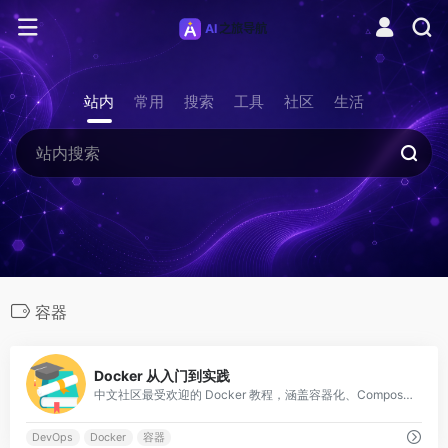
站内
常用
搜索
工具
社区
生活
容器
0
Docker 从入门到实践
中文社区最受欢迎的 Docker 教程，涵盖容器化、Compose、Kubernetes。
DevOps
Docker
容器