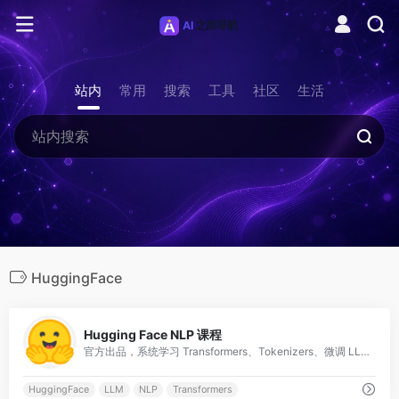
站内
常用
搜索
工具
社区
生活
HuggingFace
0
Hugging Face NLP 课程
官方出品，系统学习 Transformers、Tokenizers、微调 LLM、RLHF，内容持续更新。
HuggingFace
LLM
NLP
Transformers