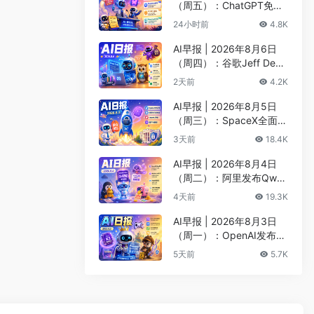
（周五）：ChatGPT免费
版升级GPT-5.6 Luna无限
24小时前
4.8K
对话、DeepMind掌门哈
萨比斯卸任CEO
AI早报 | 2026年8月6日
（周四）：谷歌Jeff Dean
创办AI科学公司、Meta发
2天前
4.2K
布编程代理Muse Code
AI早报 | 2026年8月5日
（周三）：SpaceX全面押
注英伟达布局太空AI、四
3天前
18.4K
大AI巨头赴白宫商谈安全
AI早报 | 2026年8月4日
（周二）：阿里发布Qwen
3.8-Max旗舰模型、MiniM
4天前
19.3K
ax H3开源登顶AI视频榜
AI早报 | 2026年8月3日
（周一）：OpenAI发布Pr
esence、DNA证据被曝可
5天前
5.7K
AI篡改、Claude Opus 5
一句话生成3D游戏