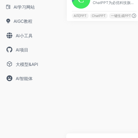
ChatPPT为必优科技旗下国内AI生成PPT的办公产品，基于AI Chat指令式内容生成与创作，辅助职场办公人工更高效去创作PPT文档，目前接入超过350+指令集，可以在1分钟内完成全篇PPT生成、设计与排版。
AI学习网站
AI写PPT
ChatPPT
一键生成PPT
AIGC教程
AI小工具
AI项目
大模型&API
AI智能体