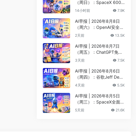
（周日）：SpaceX 600
亿美元收购Cursor最快下
14小时前
7.9K
周收官、Kimi K3安全测试
遭突破
AI早报 | 2026年8月8日
（周六）：OpenAI安全评
估暂停Astra开发、DeepS
2天前
13.5K
eek以5000亿估值重启融
资
AI早报 | 2026年8月7日
（周五）：ChatGPT免费
版升级GPT-5.6 Luna无限
3天前
7.5K
对话、DeepMind掌门哈
萨比斯卸任CEO
AI早报 | 2026年8月6日
（周四）：谷歌Jeff Dean
创办AI科学公司、Meta发
4天前
5.5K
布编程代理Muse Code
AI早报 | 2026年8月5日
（周三）：SpaceX全面押
注英伟达布局太空AI、四
5天前
21.6K
大AI巨头赴白宫商谈安全