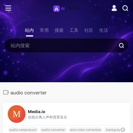
站内
常用
搜索
工具
社区
生活
audio converter
0
Media.io
在线分离人声和背景音乐
audio compressor
audio converter
auto color correction
background remo