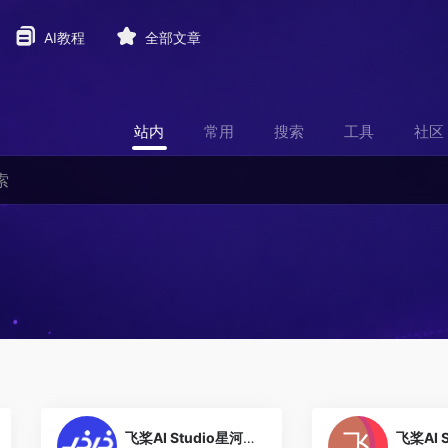
AI教程
全部文章
站内
常用
搜索
工具
社区
1
飞桨AI Studio星河社区
飞桨AI S