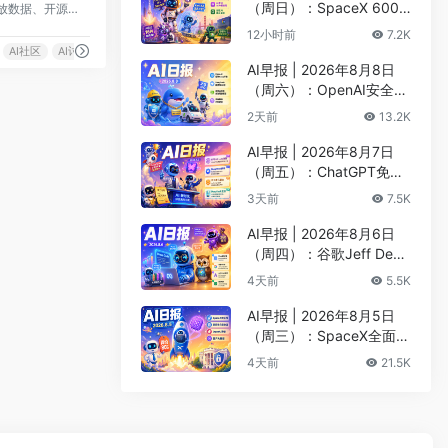
（周日）：SpaceX 600
百度集开放数据、开源算法、免费算力三位一体，为开发者提供高效学习和开发环境、高价值高奖金竞赛项目，支撑高校老师轻松实现AI教学，并助力开发者学习交流，加速落地AI业务场景
亿美元收购Cursor最快下
12小时前
7.2K
周收官、Kimi K3安全测试
AI社区
AI讨论区
遭突破
AI早报 | 2026年8月8日
（周六）：OpenAI安全评
估暂停Astra开发、DeepS
2天前
13.2K
eek以5000亿估值重启融
资
AI早报 | 2026年8月7日
（周五）：ChatGPT免费
版升级GPT-5.6 Luna无限
3天前
7.5K
对话、DeepMind掌门哈
萨比斯卸任CEO
AI早报 | 2026年8月6日
（周四）：谷歌Jeff Dean
创办AI科学公司、Meta发
4天前
5.5K
布编程代理Muse Code
AI早报 | 2026年8月5日
（周三）：SpaceX全面押
注英伟达布局太空AI、四
4天前
21.5K
大AI巨头赴白宫商谈安全