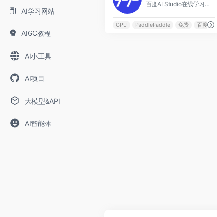
百度AI Studio在线学习与实践平台，内置大量免费AI课程、Notebook项目和免费GPU算力，国内最大AI学习社区之一。
AI学习网站
GPU
PaddlePaddle
免费
百度
AIGC教程
AI小工具
AI项目
大模型&API
AI智能体