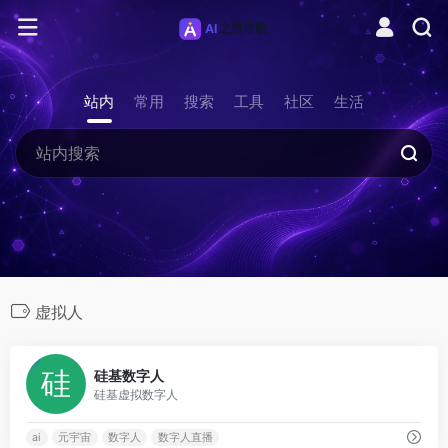
站内
常用
搜索
工具
社区
生活
虚拟人
1
硅基数字人
硅基虚拟数字人
ai
元宇宙
数字人
数字人直播