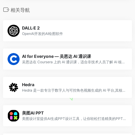
相关导航
DALL·E 2
OpenAI开发的AI绘图软件
AI for Everyone — 吴恩达 AI 通识课
吴恩达在 Coursera 上的 AI 通识课，适合非技术人员了解 AI 核心概念、工作流程和商业应用。零基础友好。
Hedra
Hedra 是一款专注于数字人与可控角色视频生成的 AI 平台,其核心模型能够根据一张人物图片和一段音频,生成口型同步、表情自然、头部动作真实的人物说话视频,真
美图AI PPT
美图设计室提供AI生成PPT设计工具，让你轻松打造精美的PPT。支持一键生成PPT、智能排版，以及丰富的模板和素材库