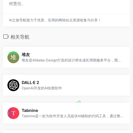
何责任。
AI之旅导航致力于优质、实用的网络站点资源收集与分享！
相关导航
堆友
堆友是Alibaba Design打造的设计师全成长周期服务平台，围绕品质、效率、技能、成就、收入五大用户价值布局平台能力，全力服务设计师，旨在成为设计师的好朋友。堆友历经大厂设计师团队多轮打磨雕刻，集海量高品质3D素材、实时在线渲染、多元场景功能应用、轻便好学易上手等多重优势于一身的设计神器，更自带免费可商用属性，为专业设计师、运营工友、学生小白、社交达人提供了一个零成本的在线设计站点和资源库。
DALL·E 2
OpenAI开发的AI绘图软件
Tabnine
Tabnine是一款为软件开发人员提供AI辅助的代码工具，通过整行和完整功能的代码补全，帮助开发者更高效地编写代码