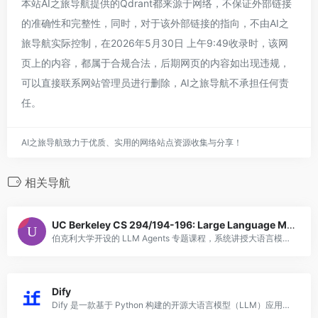
本站AI之旅导航提供的Qdrant都来源于网络，不保证外部链接
的准确性和完整性，同时，对于该外部链接的指向，不由AI之
旅导航实际控制，在2026年5月30日 上午9:49收录时，该网
页上的内容，都属于合规合法，后期网页的内容如出现违规，
可以直接联系网站管理员进行删除，AI之旅导航不承担任何责
任。
AI之旅导航致力于优质、实用的网络站点资源收集与分享！
相关导航
UC Berkeley CS 294/194-196: Large Language Model Agents
伯克利大学开设的 LLM Agents 专题课程，系统讲授大语言模型智能体的核心概念与技术栈。课程涵盖推理与规划、工具使用与函数调用、多智能体协作、记忆与检索增强生成（RAG）、安全与对齐等关键主题。由 Dawn Song 等教授主讲，每期
Dify
Dify 是一款基于 Python 构建的开源大语言模型（LLM）应用开发平台，旨在帮助开发者和企业团队快速构建、测试与部署生产级别的 AI 应用。