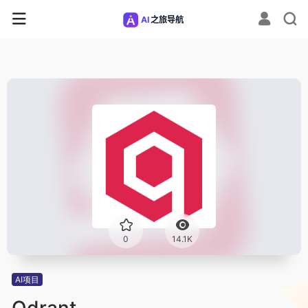
0
14.1K
AI项目
Qdrant