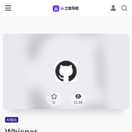
0
12.3K
AI项目
Whisper