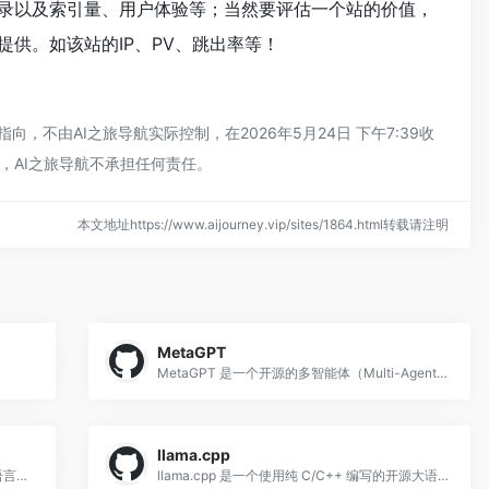
收录以及索引量、用户体验等；当然要评估一个站的价值，
提供。如该站的IP、PV、跳出率等！
，不由AI之旅导航实际控制，在2026年5月24日 下午7:39收
，AI之旅导航不承担任何责任。
本文地址https://www.aijourney.vip/sites/1864.html转载请注明
MetaGPT
MetaGPT 是一个开源的多智能体（Multi-Agent）框架，使用 Python 构建，其核心思想是将软件公司的角色分工（产品经理、架构师、工程师、测试员
llama.cpp
vLLM 是加州大学伯克利分校发布的开源大语言模型高吞吐量推理和服务框架，使用 Python 和 CUDA C++ 实现。
llama.cpp 是一个使用纯 C/C++ 编写的开源大语言模型推理框架，由 Georgi Gerganov 创建，专注于在消费级硬件（包括 CPU、Appl