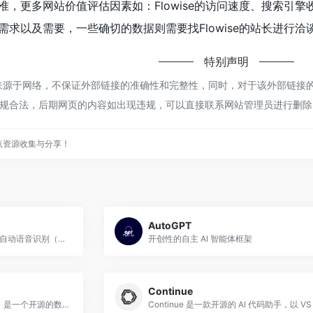
准，更多网站价值评估因素如：Flowise的访问速度、搜索引
求以及需要，一些确切的数据则需要找Flowise的站长进行洽
特别声明
e都来源于网络，不保证外部链接的准确性和完整性，同时，对于该外部链接的指
规合法，后期网页的内容如出现违规，可以直接联系网站管理员进行删除
点资源收集与分享！
AutoGPT
Whisper 是 OpenAI 发布的开源自动语音识别（ASR）模型，使用 Python 和 PyTorch 构建。
开创性的自主 AI 智能体框架
Continue
LlamaIndex（原名 GPT Index）是一个开源的数据框架，专门为大语言模型应用提供数据摄取、索引构建与查询能力，核心目标是让 LLM 能够高效地访问