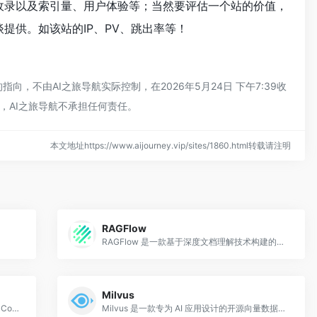
擎收录以及索引量、用户体验等；当然要评估一个站的价值，
谈提供。如该站的IP、PV、跳出率等！
向，不由AI之旅导航实际控制，在2026年5月24日 下午7:39收
，AI之旅导航不承担任何责任。
本文地址https://www.aijourney.vip/sites/1860.html转载请注明
RAGFlow
RAGFlow 是一款基于深度文档理解技术构建的开源 RAG（检索增强生成）引擎，由 InfiniFlow 团队开发，使用 Python 语言实现。
Milvus
Continue 是一款开源的 AI 代码助手，以 VS Code 和 JetBrains 插件形式提供，允许开发者将任意大语言模型（包括 Claude、GPT
Milvus 是一款专为 AI 应用设计的开源向量数据库，由 Zilliz 主导开发，使用 Go 和 C++ 编写，是云原生、高性能向量相似度搜索领域的代表性项