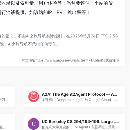
引擎收录以及索引量、用户体验等；当然要评估一个站的价
进行洽谈提供。如该站的IP、PV、跳出率等！
指向，不由AI之旅导航实际控制，在2026年5月24日 下午2:53
除，AI之旅导航不承担任何责任。
本文地址https://www.aijourney.vip/sites/1717.html转载请注明
A2A: The Agent2Agent Protocol — Agent 间通信协议实战
Hugging Face 最新推出的 AI Agent 课程，学习构建智能代理及其工具链，涵盖 Agent 设计、工具使用、多步骤推理。
本课程由 DeepLearning.AI 与 Google Cloud、IBM Research 联合推出，系统讲解 Google 于 2025 年 4 月发布并捐赠给 Linux 基金会的 Agent2Agent (A2A) 开放协议。课
UC Berkeley CS 294/194-196: Large Language Model Agents
Hermes Agent 是 Nous Research 推出的开源、可自我改进的 AI 智能体。
伯克利大学开设的 LLM Agents 专题课程，系统讲授大语言模型智能体的核心概念与技术栈。课程涵盖推理与规划、工具使用与函数调用、多智能体协作、记忆与检索增强生成（RAG）、安全与对齐等关键主题。由 Dawn Song 等教授主讲，每期