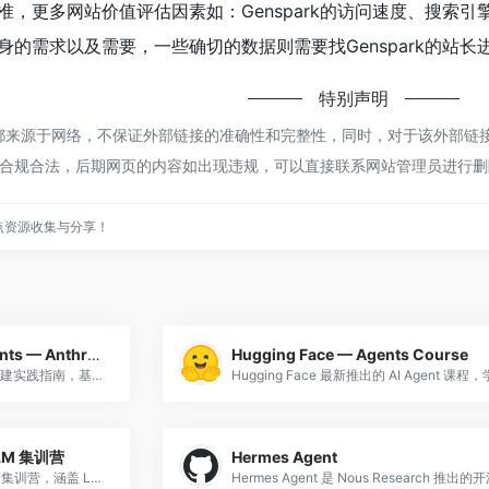
准，更多网站价值评估因素如：Genspark的访问速度、搜索
的需求以及需要，一些确切的数据则需要找Genspark的站长
特别声明
rk都来源于网络，不保证外部链接的准确性和完整性，同时，对于该外部链接的
合规合法，后期网页的内容如出现违规，可以直接联系网站管理员进行删
点资源收集与分享！
Building Effective AI Agents — Anthropic 官方 Agent 构建实践指南
Hugging Face — Agents Course
Anthropic 官方发布的 Agent 构建实践指南，基于与数十个团队合作开发 LLM Agent 的一手经验总结。核心观点：最成功的实现使用简单、可组合的模式而非复杂框架。指南覆盖：Agent 与工作流的选型决策（何时用 Workfl
LLM 集训营
Hermes Agent
Full Stack DL 团队出品的 LLM 集训营，涵盖 LLM API 使用、RAG、Agent、微调和评估，适合有 ML 基础的开发者。