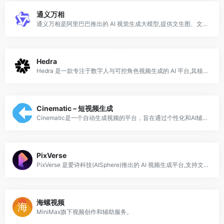
通义万相
通义万相是阿里巴巴推出的 AI 视觉生成大模型,提供文生图、文生视频、图生视频等能力,其视频生成模型 Wan 已开源,在国内外创作社区被广泛使用与二次开发。
Hedra
Hedra 是一款专注于数字人与可控角色视频生成的 AI 平台,其核心模型能够根据一张人物图片和一段音频,生成口型同步、表情自然、头部动作真实的人物说话视频,真
Cinematic – 短视频生成
Cinematic是一个自动生成视频的平台，旨在通过个性化和AI辅助的视频制作，帮助企业在TikTok、Instagram Reels和YouTube Shorts等社交媒体上增加曝光率，吸引更多客户。
PixVerse
PixVerse 是爱诗科技(AISphere)推出的 AI 视频生成平台,支持文生视频、图生视频以及丰富的一键特效模板,以生成速度快、特效玩法多、对口型与角色
海螺视频
MiniMax旗下视频创作和辅助服务。