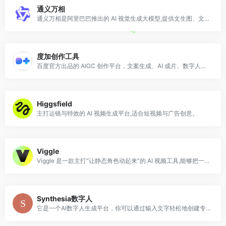
通义万相
通义万相是阿里巴巴推出的 AI 视觉生成大模型,提供文生图、文生视频、图生视频等能力,其视频生成模型 Wan 已开源,在国内外创作社区被广泛使用与二次开发。
度加创作工具
百度官方出品的 AIGC 创作平台，文案生成、AI 成片、数字人播报一站完成。
Higgsfield
主打运镜与特效的 AI 视频生成平台,适合短视频与广告创意。
Viggle
Viggle 是一款主打“让静态角色动起来”的 AI 视频工具,能够把一张静态的人物图片,按照你指定的动作模板或一段参考视频,生成对应的动态动画,精准地把动作迁
Synthesia数字人
它是一个AI数字人生成平台，你可以通过输入文字轻松地创建专业的视频。