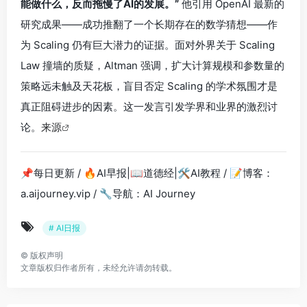
能做什么，反而拖慢了AI的发展。”
他引用 OpenAI 最新的
研究成果——成功推翻了一个长期存在的数学猜想——作
为 Scaling 仍有巨大潜力的证据。面对外界关于 Scaling
Law 撞墙的质疑，Altman 强调，扩大计算规模和参数量的
策略远未触及天花板，盲目否定 Scaling 的学术氛围才是
真正阻碍进步的因素。这一发言引发学界和业界的激烈讨
论。
来源
📌每日更新 / 🔥AI早报|📖道德经|🛠AI教程 / 📝博客：
a.aijourney.vip / 🔧导航：AI Journey
# AI日报
©
版权声明
文章版权归作者所有，未经允许请勿转载。