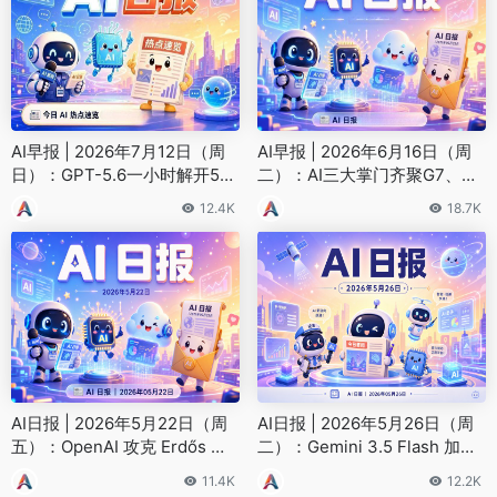
AI早报 | 2026年7月12日（周
AI早报 | 2026年6月16日（周
日）：GPT-5.6一小时解开50
二）：AI三大掌门齐聚G7、Ch
年数学猜想、苹果起诉OpenAI
atGPT月活突破10亿
12.4K
18.7K
AI日报 | 2026年5月22日（周
AI日报 | 2026年5月26日（周
五）：OpenAI 攻克 Erdős 几
二）：Gemini 3.5 Flash 加速
何猜想、Anthropic 月付 xAI 1
Agent 时代、Spotify 与环球达
11.4K
12.2K
2.5 亿算力
成 AI 协议