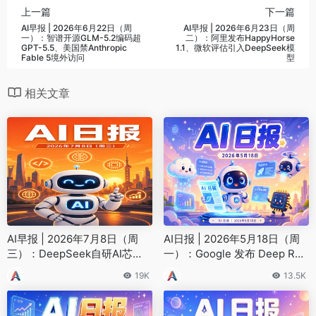
上一篇
下一篇
AI早报 | 2026年6月22日（周
AI早报 | 2026年6月23日（周
一）：智谱开源GLM-5.2编码超
二）：阿里发布HappyHorse
GPT-5.5、美国禁Anthropic
1.1、微软评估引入DeepSeek模
Fable 5境外访问
型
相关文章
AI早报 | 2026年7月8日（周
AI日报 | 2026年5月18日（周
三）：DeepSeek自研AI芯
一）：Google 发布 Deep Res
片、中国模型OpenRouter占比
earch Max、Anthropic 推出 D
19K
13.5K
超30%
reaming 系统