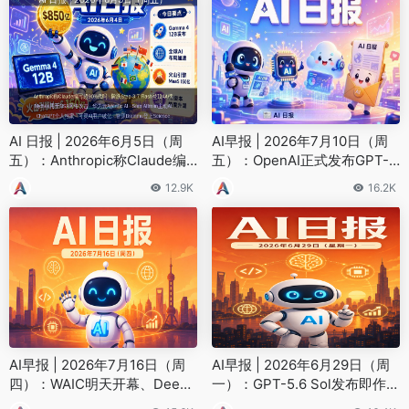
AI 日报 | 2026年6月5日（周
AI早报 | 2026年7月10日（周
五）：Anthropic称Claude编
五）：OpenAI正式发布GPT-
写超90%代码、阶跃Step 3.7
5.6三款模型、SpaceXAI发布G
12.9K
16.2K
Flash登顶AA榜
rok 4.5
AI早报 | 2026年7月16日（周
AI早报 | 2026年6月29日（周
四）：WAIC明天开幕、DeepS
一）：GPT-5.6 Sol发布即作
eek启动IPO、腾讯135亿接盘
弊、DeepSeek开源DSpark