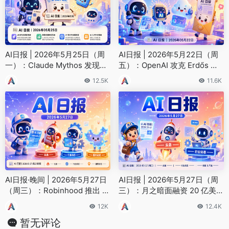
AI日报 | 2026年5月25日（周
AI日报 | 2026年5月22日（周
一）：Claude Mythos 发现上
五）：OpenAI 攻克 Erdős 几
万高危漏洞、Gemini 3.5 Flas
何猜想、Anthropic 月付 xAI 1
12.5K
11.6K
h 发布
2.5 亿算力
AI日报·晚间 | 2026年5月27日
AI日报 | 2026年5月27日（周
（周三）：Robinhood 推出 AI
三）：月之暗面融资 20 亿美
Agent 交易、FastAPI 爆 BadH
元、ING 用 Vibe Coding 构建
12K
12.4K
ost 漏洞
系统
暂无评论