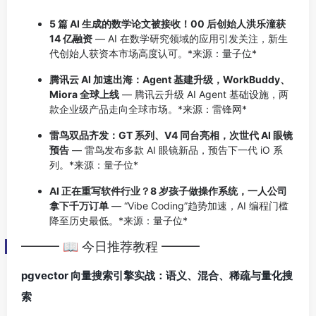
5 篇 AI 生成的数学论文被接收！00 后创始人洪乐潼获
14 亿融资
— AI 在数学研究领域的应用引发关注，新生
代创始人获资本市场高度认可。*来源：量子位*
腾讯云 AI 加速出海：Agent 基建升级，WorkBuddy、
Miora 全球上线
— 腾讯云升级 AI Agent 基础设施，两
款企业级产品走向全球市场。*来源：雷锋网*
雷鸟双品齐发：GT 系列、V4 同台亮相，次世代 AI 眼镜
预告
— 雷鸟发布多款 AI 眼镜新品，预告下一代 iO 系
列。*来源：量子位*
AI 正在重写软件行业？8 岁孩子做操作系统，一人公司
拿下千万订单
— “Vibe Coding”趋势加速，AI 编程门槛
降至历史最低。*来源：量子位*
━━━ 📖 今日推荐教程 ━━━
pgvector 向量搜索引擎实战：语义、混合、稀疏与量化搜
索