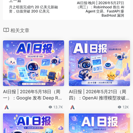
上一篇
AI日报·晚间 | 2026年5月27日
月之暗面完成约 20 亿美元新融
（周三）：Robinhood 推出 AI
资，估值突破 200 亿美元
Agent 交易、FastAPI 爆
BadHost 漏洞
相关文章
AI日报 | 2026年5月18日（周
AI日报 | 2026年5月21日（周
一）：Google 发布 Deep Res
四）：OpenAI 推理模型攻破几
earch Max、Anthropic 推出 D
何猜想、Google 搜索嵌入 AI
13.7K
12K
reaming 系统
广告