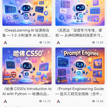
《DeepLearning.AI 短课程合
《吴恩达「深度学习专项」课
集 — 1-2 小时速学 AI 前沿技
程 — 从神经网络到深度学习实
术》
战》
12.8K
13.8K
《哈佛 CS50’s Introduction to
《Prompt Engineering Guide
AI with Python — 哈佛出品的
— 提示工程完全指南（含中文
免费 AI 入门课》
版）》
13.7K
13.6K