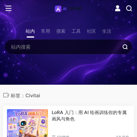
站内
常用
搜索
工具
社区
生活
标签：Civitai
LoRA 入门：用 AI 绘画训练你的专属
画风与角色