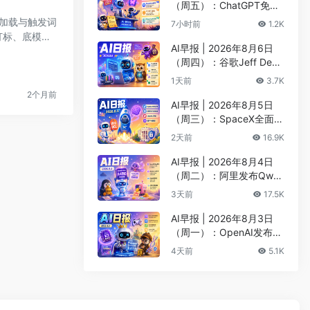
（周五）：ChatGPT免费
版升级GPT-5.6 Luna无限
I 加载与触发词
7小时前
1.2K
对话、DeepMind掌门哈
与打标、底模选
萨比斯卸任CEO
AI早报 | 2026年8月6日
（周四）：谷歌Jeff Dean
创办AI科学公司、Meta发
1天前
3.7K
布编程代理Muse Code
2个月前
AI早报 | 2026年8月5日
（周三）：SpaceX全面押
注英伟达布局太空AI、四
2天前
16.9K
大AI巨头赴白宫商谈安全
AI早报 | 2026年8月4日
（周二）：阿里发布Qwen
3.8-Max旗舰模型、MiniM
3天前
17.5K
ax H3开源登顶AI视频榜
AI早报 | 2026年8月3日
（周一）：OpenAI发布Pr
esence、DNA证据被曝可
4天前
5.1K
AI篡改、Claude Opus 5
一句话生成3D游戏