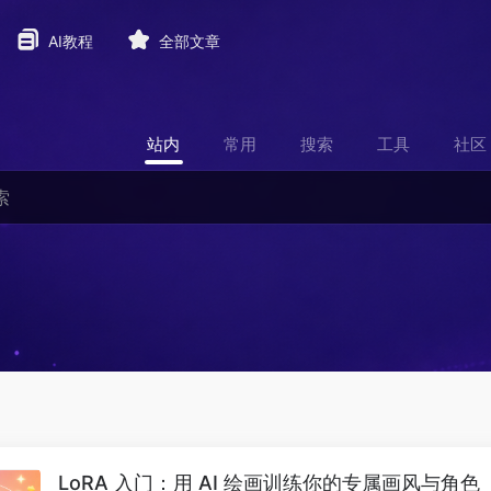
AI教程
全部文章
站内
常用
搜索
工具
社区
LoRA 入门：用 AI 绘画训练你的专属画风与角色